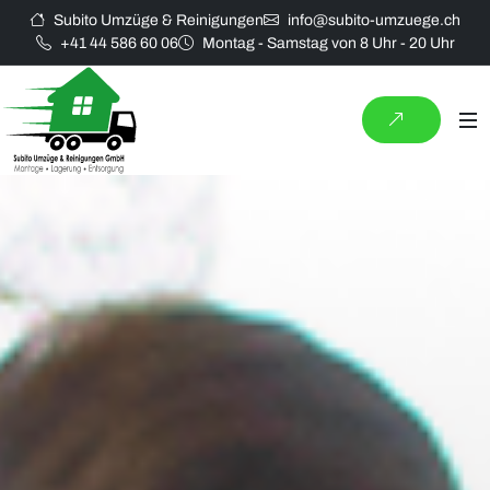
Subito Umzüge & Reinigungen
info@subito-umzuege.ch
+41 44 586 60 06
Montag - Samstag von 8 Uhr - 20 Uhr